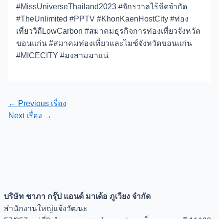
#MissUniverseThailand2023 #จักรวาลไร้ขีดจำกัด
#TheUnlimited #PPTV #KhonKaenHostCity #ท่อง
เที่ยววิถีLowCarbon #สมาคมธุรกิจการท่องเที่ยวจังหวัด
ขอนแก่น #สมาคมท่องเที่ยวและไมซ์จังหวัดขอนแก่น
#MICECITY #มงสามมาแน่
แนะแนว
←
Previous เรื่อง
เรื่อง
Next เรื่อง
→
บริษัท ชาภา กรุ๊ป แอนด์ มาเด้อ ภูเวียง จำกัด
สำนักงานใหญ่แจ้งวัฒนะ