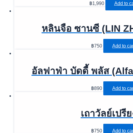
฿
1,990
Add to ca
หลินจือ ซานซี (LIN 
฿
750
Add to car
อัลฟาฟ่า บัดดี้ พลัส (Al
฿
890
Add to car
เถาวัลย์เปรี
฿
750
Add to car