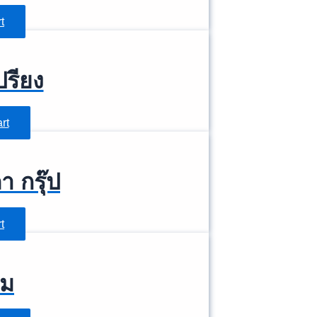
t
ปรียง
rt
า กรุ๊ป
t
ยม