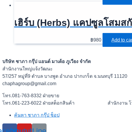
เฮิร์บ (Herbs) แคปซูลโสมสก
฿
980
Add to car
บริษัท ชาภา กรุ๊ป แอนด์ มาเด้อ ภูเวียง จำกัด
สำนักงานใหญ่แจ้งวัฒนะ
57/257 หมู่ที่9 ตำบล บางพูด อำเภอ ปากเกร็ด จ.นนทบุรี 11120
chaphagroup@gmail.com
โทร.081-763-8332 ฝ่ายขาย
โทร.061-223-6022 ฝ่ายสต็อกสินค้า สำนักงาน โทร
ค้นหา ชาภา กรุ๊ป ช็อป
acebook
Youtube
Line