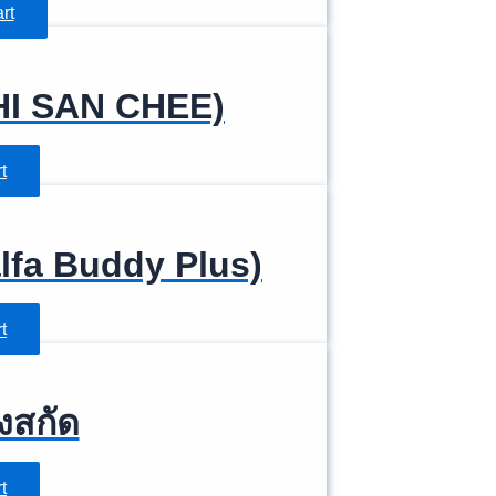
rt
ZHI SAN CHEE)
t
falfa Buddy Plus)
t
ยงสกัด
t