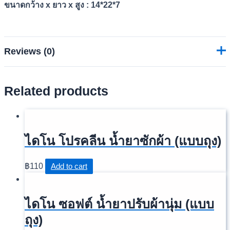
ขนาดกว้าง x ยาว x สูง : 14*22*7
Reviews (0)
Related products
Reviews
There are no reviews yet.
ไดโน โปรคลีน น้ำยาซักผ้า (แบบถุง)
Be the first to review “ชาภา อัลตร้าว
อช (Chapha Ultra wash)”
฿
110
Add to cart
อีเมลของคุณจะไม่แสดงให้คนอื่นเห็น
ช่องข้อมูลจำเป็นถูกทำ
ไดโน ซอฟต์ น้ำยาปรับผ้านุ่ม (แบบ
เครื่องหมาย
*
ถุง)
Your rating
*