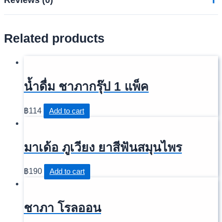
Reviews (0)
Related products
Reviews
There are no reviews yet.
น้ำดื่ม ชาภากรุ๊ป 1 แพ็ค
Be the first to review “ไดโน คลีนพลัส
น้ำยาถูพื้น (แบบถุง)”
฿
114
Add to cart
อีเมลของคุณจะไม่แสดงให้คนอื่นเห็น
ช่องข้อมูลจำเป็นถูกทำ
มาเด้อ ภูเวียง ยาสีฟันสมุนไพร
เครื่องหมาย
*
Your rating
*
฿
190
Add to cart
Your review
*
ชาภา โรลออน