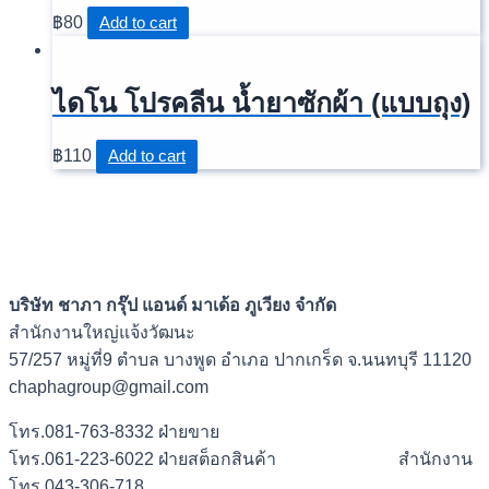
฿
80
Add to cart
ไดโน โปรคลีน น้ำยาซักผ้า (แบบถุง)
฿
110
Add to cart
Name
Email
บันทึกชื่อ, อีเมล และชื่อเว็บไซต์ของฉันบนเบราว์เซอร์นี้
บริษัท ชาภา กรุ๊ป แอนด์ มาเด้อ ภูเวียง จำกัด
สำหรับการแสดงความเห็นครั้งถัดไป
สำนักงานใหญ่แจ้งวัฒนะ
57/257 หมู่ที่9 ตำบล บางพูด อำเภอ ปากเกร็ด จ.นนทบุรี 11120
chaphagroup@gmail.com
โทร.081-763-8332 ฝ่ายขาย
โทร.061-223-6022 ฝ่ายสต็อกสินค้า สำนักงาน
โทร.043-306-718