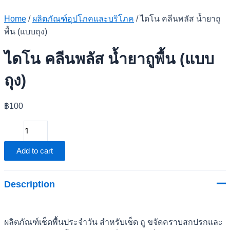
Home
/
ผลิตภัณฑ์อุปโภคและบริโภค
/ ไดโน คลีนพลัส น้ำยาถู
พื้น (แบบถุง)
ไดโน คลีนพลัส น้ำยาถูพื้น (แบบ
ถุง)
฿
100
ไดโน
คลี
Add to cart
นพ
ลัส
น้ำยา
Description
ถู
พื้น
(แบบ
ผลิตภัณฑ์เช็ดพื้นประจำวัน สำหรับเช็ด ถู ขจัดคราบสกปรกและ
ถุง)