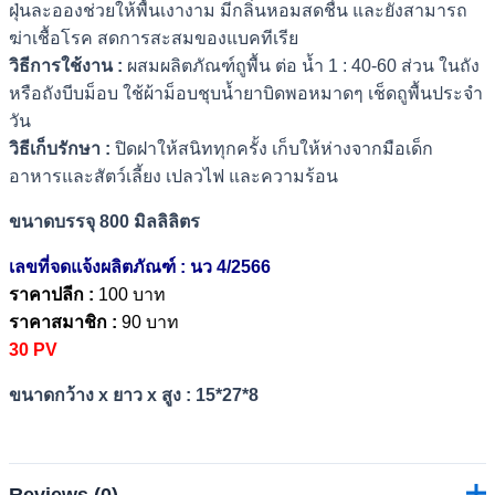
ฝุ่นละอองช่วยให้พื้นเงางาม มีกลิ่นหอมสดชื่น และยังสามารถ
quantity
ฆ่าเชื้อโรค สดการสะสมของแบคทีเรีย
วิธีการใช้งาน :
ผสมผลิตภัณฑ์ถูพื้น ต่อ น้ำ 1 : 40-60 ส่วน ในถัง
หรือถังบีบม็อบ ใช้ผ้าม็อบชุบน้ำยาบิดพอหมาดๆ เช็ดถูพื้นประจำ
วัน
วิธีเก็บรักษา :
ปิดฝาให้สนิททุกครั้ง เก็บให้ห่างจากมือเด็ก
อาหารและสัตว์เลี้ยง เปลวไฟ และความร้อน
ขนาดบรรจุ 800 มิลลิลิตร
เลขที่จดแจ้งผลิตภัณฑ์ : นว 4/2566
ราคาปลีก :
100 บาท
ราคาสมาชิก :
90 บาท
30 PV
ขนาดกว้าง x ยาว x สูง : 15*27*8