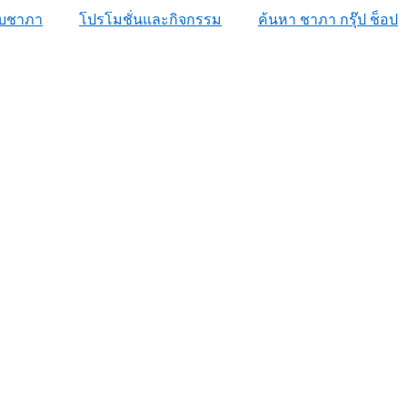
กับชาภา
โปรโมชั่นและกิจกรรม
ค้นหา ชาภา กรุ๊ป ช็อป