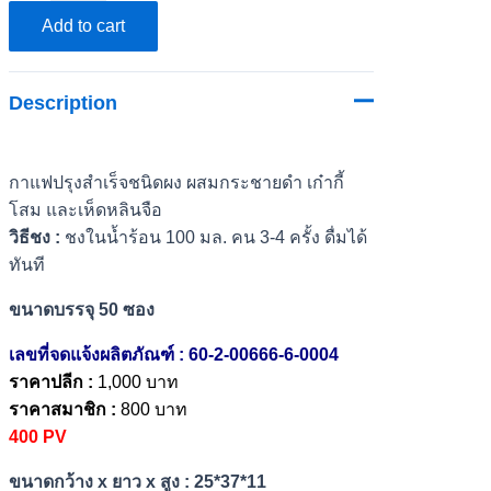
ขุนแผน
Add to cart
คอฟ
ฟี่
Description
ขนาด
50
ซอง
กาแฟปรุงสำเร็จชนิดผง ผสมกระชายดำ เก๋ากี้
quantity
โสม และเห็ดหลินจือ
วิธีชง :
ชงในน้ำร้อน 100 มล. คน 3-4 ครั้ง ดื่มได้
ทันที
ขนาดบรรจุ 50 ซอง
เลขที่จดแจ้งผลิตภัณฑ์ : 60-2-00666-6-0004
ราคาปลีก :
1,000 บาท
ราคาสมาชิก :
800 บาท
400 PV
ขนาดกว้าง x ยาว x สูง : 25*37*11