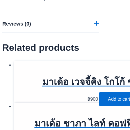
Reviews (0)
Related products
Reviews
There are no reviews yet.
มาเด้อ เวจจี้คิง โกโก
Be the first to review “มา
เด้อ ขุนแผน คอฟฟี่ ขนาด
฿
900
Add to cart
50 ซอง”
มาเด้อ ชาภา ไลท์ คอฟฟ
อีเมลของคุณจะไม่แสดงให้คนอื่นเห็น
ช่องข้อมูล