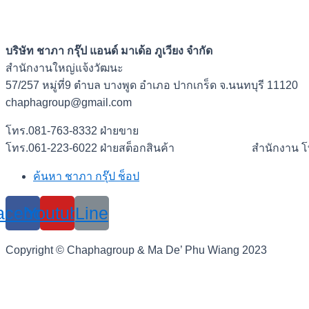
บันทึกชื่อ, อีเมล และชื่อเว็บไซต์ของฉันบน
บริษัท ชาภา กรุ๊ป แอนด์ มาเด้อ ภูเวียง จำกัด
เบราว์เซอร์นี้ สำหรับการแสดงความเห็นครั้งถัด
สำนักงานใหญ่แจ้งวัฒนะ
ไป
57/257 หมู่ที่9 ตำบล บางพูด อำเภอ ปากเกร็ด จ.นนทบุรี 11120
chaphagroup@gmail.com
โทร.081-763-8332 ฝ่ายขาย
โทร.061-223-6022 ฝ่ายสต็อกสินค้า สำนักงาน โทร
ค้นหา ชาภา กรุ๊ป ช็อป
acebook
Youtube
Line
Copyright © Chaphagroup & Ma De’ Phu Wiang 2023